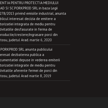
ENTIA PENTRU PROTECTIA MEDIULUI
AD SI SC PORKPROD SRL in baza Legii
.278/2013 privind emisiile industrial, anunta
blicul interesat decizia de emitere a
torizatiei integrata de mediu pentru
tivitatiile desfasurate in ferma de
productie/crestere/ingrasare porci din
atosu, judetul Arad.
martie 6, 2020
 PORKPROD SRL anunta publicului
teresat dezbaterea publica a
cumentatiei depuse in vederea emiterii
torizatiei integrate de mediu pentru
tivitatile aferente fermei de porci din
atosu, judetul Arad
martie 8, 2019