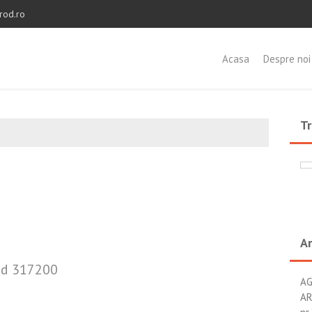
rod.ro
Acasa
Despre noi
Tr
Ar
Cod 317200
AG
AR