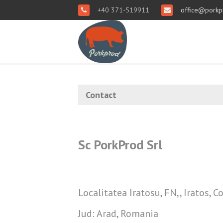
+40 371-519911
office@porkp
Contact
Sc PorkProd Srl
Localitatea Iratosu, FN,, Iratos, 
Jud: Arad, Romania