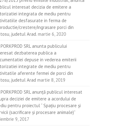
.278/2013 privind emisiile industrial, anunta
blicul interesat decizia de emitere a
torizatiei integrata de mediu pentru
tivitatiile desfasurate in ferma de
productie/crestere/ingrasare porci din
atosu, judetul Arad.
martie 6, 2020
 PORKPROD SRL anunta publicului
teresat dezbaterea publica a
cumentatiei depuse in vederea emiterii
torizatiei integrate de mediu pentru
tivitatile aferente fermei de porci din
atosu, judetul Arad
martie 8, 2019
 PORKPROD SRL anunţă publicul interesat
upra deciziei de emitere a acordului de
diu pentru proiectul “ Spaţiu procesare şi
rvicii (sacrificare şi procesare animale)”
iembrie 9, 2017