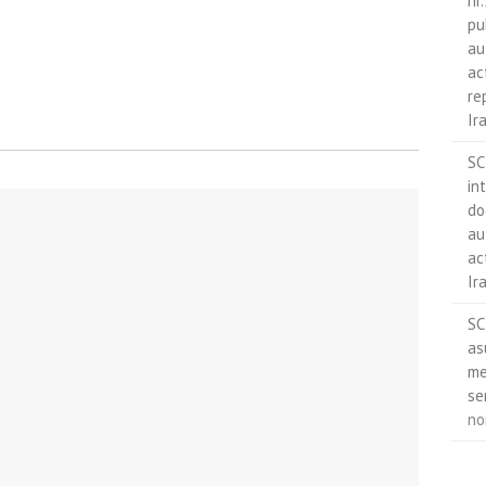
nr
pu
au
ac
re
Ir
SC
in
do
au
ac
Ir
SC
as
me
se
no