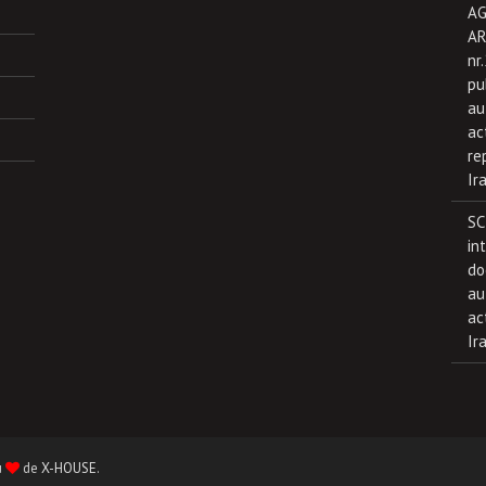
AG
AR
nr
pu
au
ac
re
Ir
SC
in
do
au
ac
Ir
u
de
X-HOUSE
.