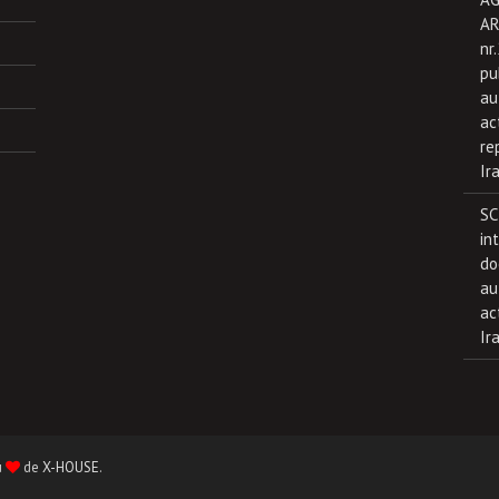
AR
nr
pu
au
ac
re
Ir
SC
in
do
au
ac
Ir
u
de
X-HOUSE
.