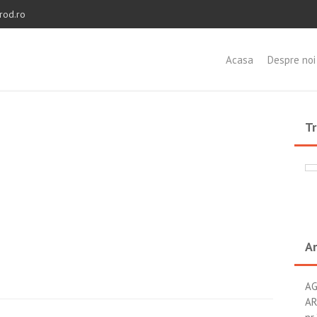
rod.ro
Acasa
Despre noi
Tr
Ar
AG
AR