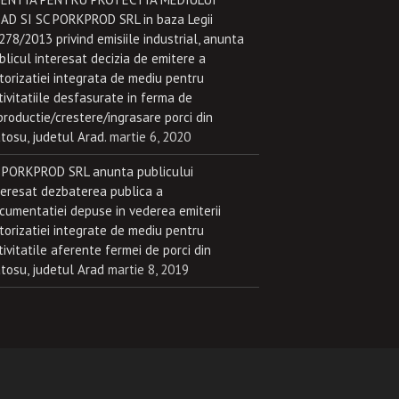
AD SI SC PORKPROD SRL in baza Legii
.278/2013 privind emisiile industrial, anunta
blicul interesat decizia de emitere a
torizatiei integrata de mediu pentru
tivitatiile desfasurate in ferma de
productie/crestere/ingrasare porci din
atosu, judetul Arad.
martie 6, 2020
 PORKPROD SRL anunta publicului
teresat dezbaterea publica a
cumentatiei depuse in vederea emiterii
torizatiei integrate de mediu pentru
tivitatile aferente fermei de porci din
atosu, judetul Arad
martie 8, 2019