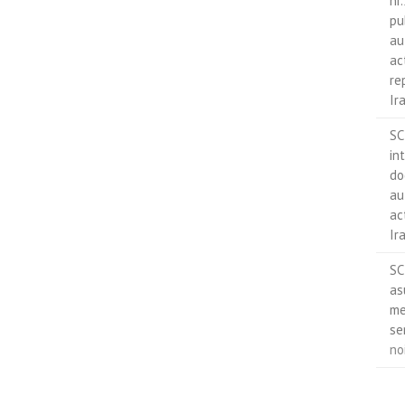
nr
pu
au
ac
re
Ir
SC
in
do
au
ac
Ir
SC
as
me
se
no