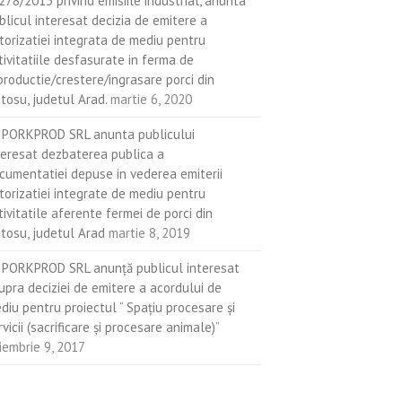
.278/2013 privind emisiile industrial, anunta
blicul interesat decizia de emitere a
torizatiei integrata de mediu pentru
tivitatiile desfasurate in ferma de
productie/crestere/ingrasare porci din
atosu, judetul Arad.
martie 6, 2020
 PORKPROD SRL anunta publicului
teresat dezbaterea publica a
cumentatiei depuse in vederea emiterii
torizatiei integrate de mediu pentru
tivitatile aferente fermei de porci din
atosu, judetul Arad
martie 8, 2019
 PORKPROD SRL anunţă publicul interesat
upra deciziei de emitere a acordului de
diu pentru proiectul “ Spaţiu procesare şi
rvicii (sacrificare şi procesare animale)”
iembrie 9, 2017