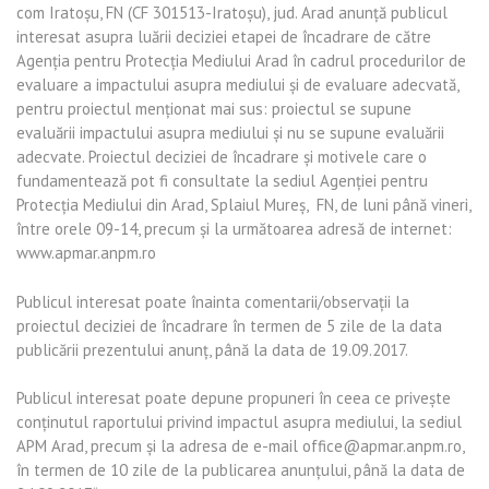
com Iratoşu, FN (CF 301513-Iratoşu), jud. Arad anunţă publicul
interesat asupra luării deciziei etapei de încadrare de către
Agenţia pentru Protecţia Mediului Arad în cadrul procedurilor de
evaluare a impactului asupra mediului şi de evaluare adecvată,
pentru proiectul menţionat mai sus: proiectul se supune
evaluării impactului asupra mediului şi nu se supune evaluării
adecvate. Proiectul deciziei de încadrare şi motivele care o
fundamentează pot fi consultate la sediul Agenţiei pentru
Protecţia Mediului din Arad, Splaiul Mureş, FN, de luni până vineri,
între orele 09-14, precum şi la următoarea adresă de internet:
www.apmar.anpm.ro
Publicul interesat poate înainta comentarii/observaţii la
proiectul deciziei de încadrare în termen de 5 zile de la data
publicării prezentului anunţ, până la data de 19.09.2017.
Publicul interesat poate depune propuneri în ceea ce priveşte
conţinutul raportului privind impactul asupra mediului, la sediul
APM Arad, precum şi la adresa de e-mail office@apmar.anpm.ro,
în termen de 10 zile de la publicarea anunţului, până la data de