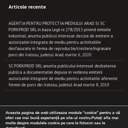
Articole recente
AGENTIA PENTRU PROTECTIA MEDIULUI ARAD SI SC
PORKPROD SRL in baza Legii nr.278/2013 privind emisiile
industrial, anunta publicul interesat decizia de emitere a
autorizatiei integrata de mediu pentru activitatiile
desfasurate in ferma de reproductie/crestere/ingrasare
porci din Iratosu, judetul Arad.
martie 6, 2020
SC PORKPROD SRL anunta publicului interesat dezbaterea
publica a documentatiei depuse in vederea emiterii
autorizatiei integrate de mediu pentru activitatile aferente
fermei de porci din Iratosu, judetul Arad
martie 8, 2019
Aceasta pagina de web utilizeaza module “cookie” pentru a vă
© Porkprod 2025. All rights reserved. Dezvoltat cu
de
X-HOUSE
.
oferi cea mai bună experiență pe site-ul nostru.Puteți afla mai
multe despre modulele cookie pe care le folosim sau le