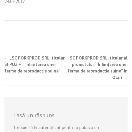
24.09.2017“
Post
←
„SC PORKPROD SRL, titular
SC PORKPROD SRL, titular al
al PUZ – ” Infiintarea unei
proiectului “ Înfiinţarea unei
navigation
ferme de reproductie suine”
ferme de reproducţie suine” în
Olari
→
Lasă un răspuns
Trebuie să fii
autentificat
pentru a publica un